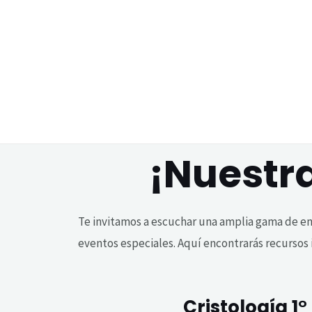
Ir
al
contenido
¡Nuestra
Te invitamos a escuchar una amplia gama de e
eventos especiales. Aquí encontrarás recursos i
Cristología 1°