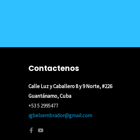
Contactenos
Calle Luz y Caballero 8 y 9 Norte, #226
Guantánamo, Cuba
+53 5 2995477
igbelsembrador@gmail.com